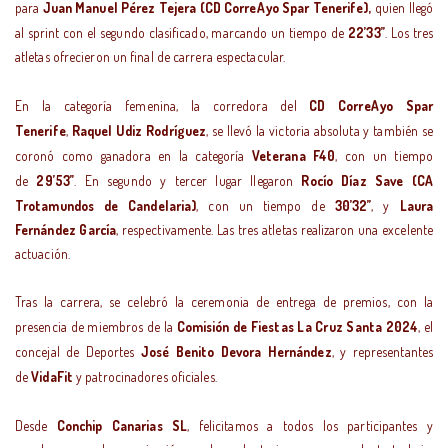
para
Juan Manuel Pérez Tejera
(CD CorreAyo Spar Tenerife),
quien llegó
al sprint con el segundo clasificado, marcando un tiempo de
22’33’’
. Los tres
atletas ofrecieron un final de carrera espectacular.
En la categoría femenina, la corredora del
CD CorreAyo Spar
Tenerife
,
Raquel Udiz Rodríguez
, se llevó la victoria absoluta y también se
coronó como ganadora en la categoría
Veterana F40
, con un tiempo
de
29’53’’
. En segundo y tercer lugar llegaron
Rocío Díaz Save
(CA
Trotamundos de Candelaria)
, con un tiempo de
30’32’’
, y
Laura
Fernández García
, respectivamente. Las tres atletas realizaron una excelente
actuación.
Tras la carrera, se celebró la ceremonia de entrega de premios, con la
presencia de miembros de la
Comisión de Fiestas La Cruz Santa 2024
, el
concejal de Deportes
José Benito Devora Hernández
, y representantes
de
VidaFit
y patrocinadores oficiales.
Desde
Conchip Canarias SL
, felicitamos a todos los participantes y