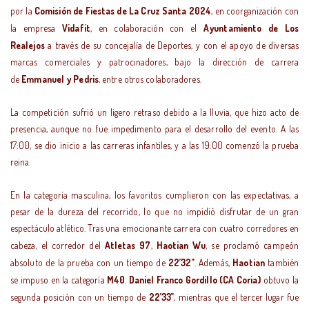
por la
Comisión de Fiestas de La Cruz Santa 2024
, en coorganización con
la empresa
Vidafit
, en colaboración con el
Ayuntamiento de Los
Realejos
a través de su concejalía de Deportes, y con el apoyo de diversas
marcas comerciales y patrocinadores, bajo la dirección de carrera
de
Emmanuel y Pedris
, entre otros colaboradores.
La competición sufrió un ligero retraso debido a la lluvia, que hizo acto de
presencia, aunque no fue impedimento para el desarrollo del evento. A las
17:00, se dio inicio a las carreras infantiles, y a las 19:00 comenzó la prueba
reina.
En la categoría masculina, los favoritos cumplieron con las expectativas, a
pesar de la dureza del recorrido, lo que no impidió disfrutar de un gran
espectáculo atlético. Tras una emocionante carrera con cuatro corredores en
cabeza, el corredor del
Atletas 97
,
Haotian Wu
, se proclamó campeón
absoluto de la prueba con un tiempo de
22’32’’
. Además,
Haotian
también
se impuso en la categoría
M40
.
Daniel Franco Gordillo
(CA Coria)
obtuvo la
segunda posición con un tiempo de
22’33’’
, mientras que el tercer lugar fue