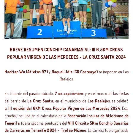
BREVE RESUMEN CONCHIP CANARIAS SL: III 6,5KM CROSS
POPULAR VIRGEN DE LAS MERCEDES - LA CRUZ SANTA 2024
Haotian Wu
(Atletas 97)
y
Raquel Udiz
(
CD Correayo)
se imponen en Los
Realejos.
En la tarde del pasado sábado,
7 de septiembre
, y en el marco de las fiestas
del barrio de
La Cruz Santa
, en el municipio de
Los Realejos
, se celebró
la
III edición del 6KM Cross Popular Virgen de Las Mercedes 2024
. Esta
prueba, incluida en el calendario de la
Federación Insular de Atletismo de
Tenerife
, fue la séptima puntuable del
VIII Circuito 5Km Conchip Canarias
de Carreras en Tenerife 2024 – Trofeo Mizuno
. La carrera fue organizada