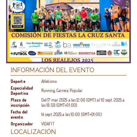
INFORMACIÓN DEL EVENTO
Deporte
Atletismo
Especialidad
Running, Carrera Popular
Deportiva
Plazo de
Del
17 mar. 2025
a las
12:00 (GMT)
al
10 sept. 2025
a
inscripción
las
18:59 (GMT+01:00)
Fecha del
14 sept. 2025
a las
10:00 (GMT+01:00)
evento
Organizador
VIDAFIT
LOCALIZACIÓN