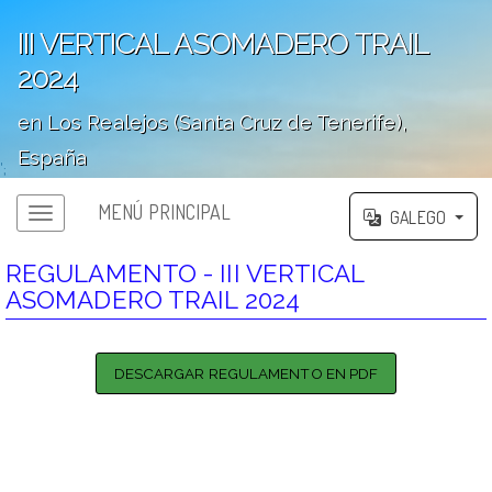
III VERTICAL ASOMADERO TRAIL
2024
en Los Realejos (Santa Cruz de Tenerife),
España
';
MENÚ PRINCIPAL
GALEGO
REGULAMENTO - III VERTICAL
ASOMADERO TRAIL 2024
DESCARGAR REGULAMENTO EN PDF