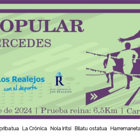
pribatua
La Crónica
Nola iritsi
Bilatu ostatua
Harremanetan