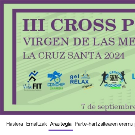
Hasiera
Emaitzak
Arautegia
Parte-hartzailearen eremu 