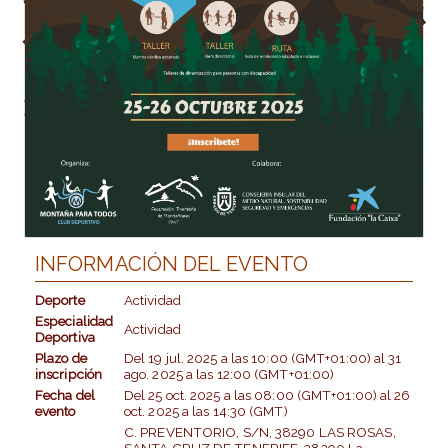
INFORMACIÓN DEL EVENTO
Deporte
Actividad
Especialidad
Actividad
Deportiva
Plazo de
Del
19 jul. 2025
a las
10:00 (GMT+01:00)
al
31
inscripción
ago. 2025
a las
12:00 (GMT+01:00)
Fecha del
Del
25 oct. 2025
a las
08:00 (GMT+01:00)
al
26
evento
oct. 2025
a las
14:30 (GMT)
C. PREVENTORIO, S/N, 38290 LAS ROSAS,
SANTA CRUZ DE TENERIFE, 38290 La