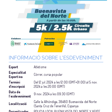
INFORMACIÓ SOBRE L'ESDEVENIMENT
Esport
Atletisme
Especialitat
Córrer, cursa popular
Esportiva
Termini
Del
12 jul. 2024
a les
12:00 (GMT+01:00)
al
5 nov.
d'inscripció
2024
a les
20:00 (GMT)
Data de
9 nov. 2024
a les
09:30 (GMT)
l'esdeveniment
Calle la Alhóndiga, 38480 Buenavista del Norte
Localització
(Santa Cruz de Tenerife), Espanya
Organitzador
POLICIA LOCAL BUENA VISTA DEL NORTE Y AFATE