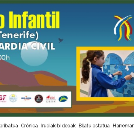
pribatua
Crónica
Irudiak-bIdeoak
Bilatu ostatua
Harremane