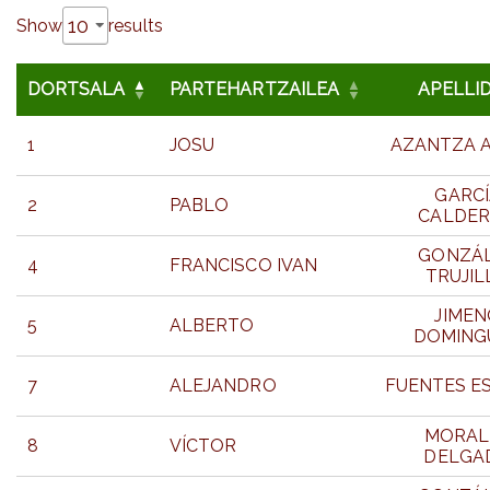
Show
results
DORTSALA
PARTEHARTZAILEA
APELLI
1
JOSU
AZANTZA 
GARCÍ
2
PABLO
CALDE
GONZÁ
4
FRANCISCO IVAN
TRUJIL
JIMEN
5
ALBERTO
DOMING
7
ALEJANDRO
FUENTES E
MORAL
8
VÍCTOR
DELGA