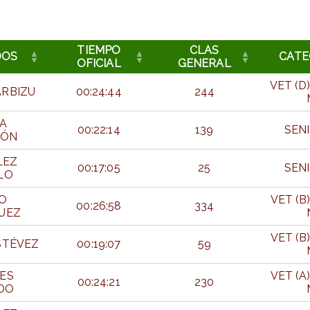
TIEMPO
CLAS
DOS
CATE
OFICIAL
GENERAL
VET (D)
ARBIZU
00:24:44
244
A
00:22:14
139
SEN
RÓN
LEZ
00:17:05
25
SEN
LO
O
VET (B)
00:26:58
334
UEZ
VET (B)
STÉVEZ
00:19:07
59
ES
VET (A)
00:24:21
230
DO