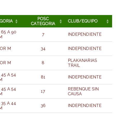
POSC
GORIA
CLUB/EQUIPO
CATEGORIA
 65 A 90
7
INDEPENDIENTE
M
IOR M
34
INDEPENDIENTE
PLAKANARIAS
IOR M
8
TRAIL
 45 A 54
81
INDEPENDIENTE
M
 45 A 54
REBENQUE SIN
17
M
CAUSA
 35 A 44
36
INDEPENDIENTE
M