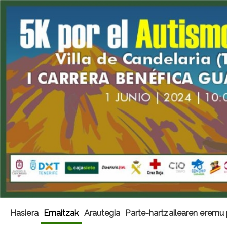
Hasiera
Emaitzak
Arautegia
Parte-hartzailearen eremu 