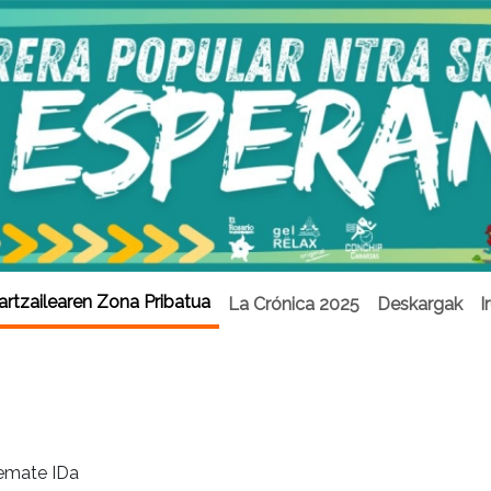
artzailearen Zona Pribatua
La Crónica 2025
Deskargak
I
emate IDa