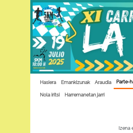
Parte-h
Hasiera
Emankizunak
Araudia
Nola iritsi
Harremanetan jarri
Izena 