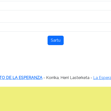
Sartu
TO DE LA ESPERANZA
- Korrika, Herri Lasterketa -
La Espera