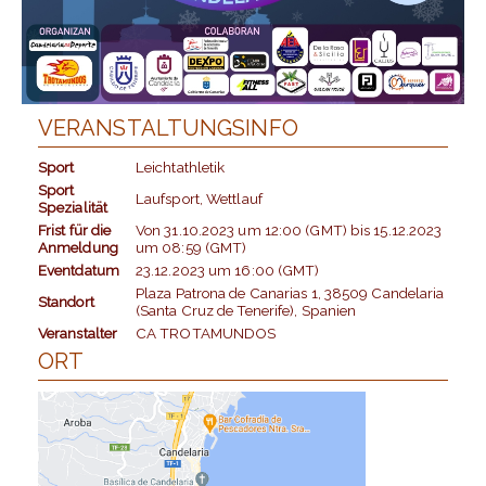
VERANSTALTUNGSINFO
Sport
Leichtathletik
Sport
Laufsport, Wettlauf
Spezialität
Frist für die
Von
31.10.2023
um
12:00 (GMT)
bis
15.12.2023
Anmeldung
um
08:59 (GMT)
Eventdatum
23.12.2023
um
16:00 (GMT)
Plaza Patrona de Canarias 1, 38509 Candelaria
Standort
(Santa Cruz de Tenerife), Spanien
Veranstalter
CA TROTAMUNDOS
ORT