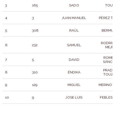
3
165
SADO
TOUR
4
3
JUAN MANUEL
PÉREZ T
5
308
RAÚL
BERMÚ
RODRÍG
6
232
SAMUEL
MEJÍ
ROME
7
5
DAVID
SÁNCH
PRADE
8
310
ÉNDIKA
TOUZA
9
129
MIGUEL
MERINO 
10
9
JOSE LUIS
FEBLES 
POSICIÓN
DORSAL
PARTICIPANTE
APELLI
GENERAL