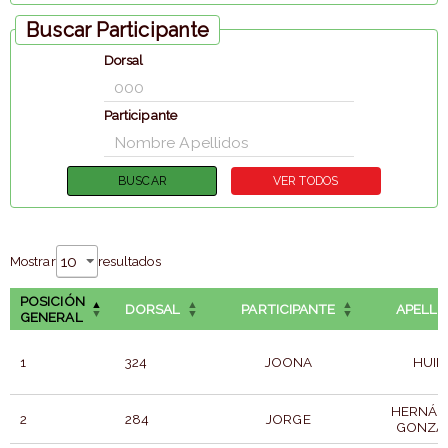
Buscar Participante
Dorsal
Participante
Mostrar
resultados
POSICIÓN
DORSAL
PARTICIPANTE
APELLI
GENERAL
1
324
JOONA
HUIL
HERNÁN
2
284
JORGE
GONZÁ