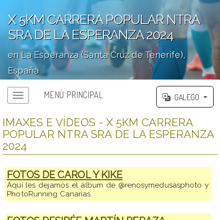
X 5KM CARRERA POPULAR NTRA
SRA DE LA ESPERANZA 2024
en La Esperanza (Santa Cruz de Tenerife),
España
';
MENÚ PRINCIPAL
GALEGO
IMAXES E VÍDEOS - X 5KM CARRERA
POPULAR NTRA SRA DE LA ESPERANZA
2024
FOTOS DE CAROL Y KIKE
Aquí les dejamos el álbum de @renosymedusasphoto y
PhotoRunning Canarias.