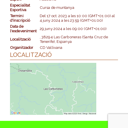
Especialitat
Cursa de muntanya
Esportiva
Termini
Del
17 oct. 2023
a les
10:00 (GMT+01:00)
al
d'inscripció
4 juny 2024
a les
23:59 (GMT+01:00)
Data de
29 juny 2024
a les
09:00 (GMT+01:00)
l'esdeveniment
, 38294 Las Carboneras (Santa Cruz de
Localització
Tenerife), Espanya
Organitzador
CD Vallivana
LOCALITZACIÓ