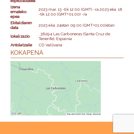
espezialitatea
Izena
2023 mar. 13
-tik
12:00 (GMT)
-ra
2023 eka. 18
emateko
-tik
12:00 (GMT+01:00)
-ra
epea
Ekitaldiaren
2023 eka. 24
etan
09:00 (GMT+01:00)
etan
data
, 38294 Las Carboneras (Santa Cruz de
lokalizazio
Tenerife), Espainia
Antolatzaile
CD Vallivana
KOKAPENA