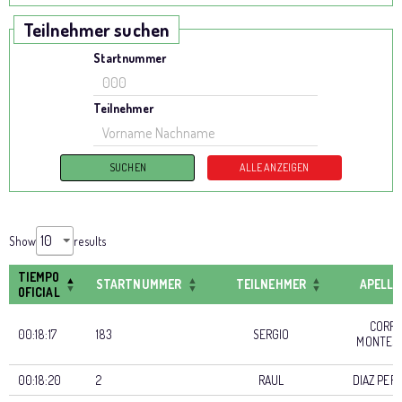
Teilnehmer suchen
Startnummer
Teilnehmer
Show
results
TIEMPO
STARTNUMMER
TEILNEHMER
APELLI
OFICIAL
CORR
00:18:17
183
SERGIO
MONTES
00:18:20
2
RAUL
DIAZ PER