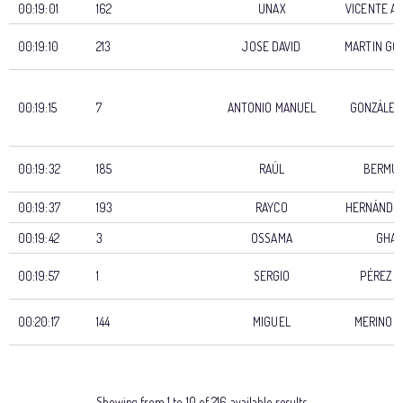
00:19:01
162
UNAX
VICENTE AP
00:19:10
213
JOSE DAVID
MARTIN GO
00:19:15
7
ANTONIO MANUEL
GONZÁLEZ
00:19:32
185
RAÚL
BERMU
00:19:37
193
RAYCO
HERNÁNDE
00:19:42
3
OSSAMA
GHAZ
00:19:57
1
SERGIO
PÉREZ R
00:20:17
144
MIGUEL
MERINO P
TIEMPO
STARTNUMMER
TEILNEHMER
APELLI
OFICIAL
Showing from 1 to 10 of 216 available results