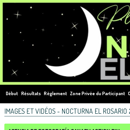
Début
Résultats
Règlement
Zone Privée du Participant
C
IMAGES ET VIDÉOS - NOCTURNA EL ROSARIO 