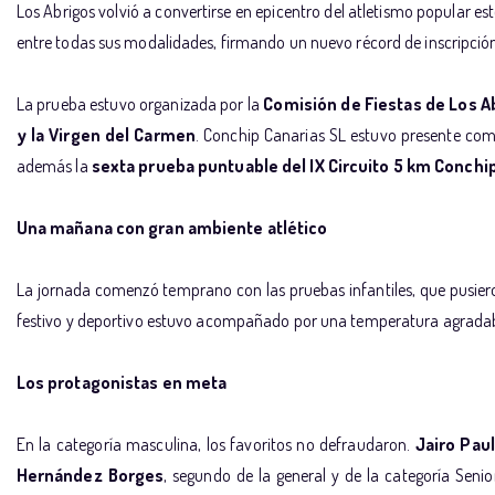
Los Abrigos volvió a convertirse en epicentro del atletismo popular es
entre todas sus modalidades, firmando un nuevo récord de inscripció
La prueba estuvo organizada por la
Comisión de Fiestas de Los A
y la Virgen del Carmen
. Conchip Canarias SL estuvo presente com
además la
sexta prueba puntuable del IX Circuito 5 km Conchi
Una mañana con gran ambiente atlético
La jornada comenzó temprano con las pruebas infantiles, que pusieron 
festivo y deportivo estuvo acompañado por una temperatura agradab
Los protagonistas en meta
En la categoría masculina, los favoritos no defraudaron.
Jairo Pau
Hernández Borges
, segundo de la general y de la categoría Seni