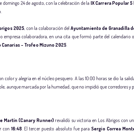
te domingo 24 de agosto, con la celebración de la
IX Carrera Popular 5
n.
brigos 2025
, con la colaboración del
Ayuntamiento de Granadilla 
o empresa colaboradora, en una cita que formó parte del calendario of
p Canarias – Trofeo Mizuno 2025
.
color y alegría en el núcleo pesquero. A las 10:00 horas se dio la salida
le, aunque marcada por la humedad, que no impidió que corredores y p
le Martín (Canary Runner)
revalidó su victoria en Los Abrigos con u
or con
16:48
. El tercer puesto absoluto fue para
Sergio Correa Mont