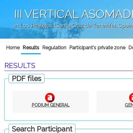
III VERTICAL ASOMAD
in Los Realejos (Santa Cruz de Tenerife), Spain
';
Home
Results
Regulation
Participant's private zone
D
RESULTS
PDF files
PODIUM GENERAL
GE
Search Participant