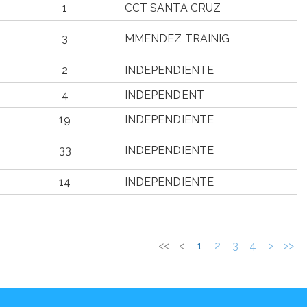
1
CCT SANTA CRUZ
3
MMENDEZ TRAINIG
2
INDEPENDIENTE
4
INDEPENDENT
19
INDEPENDIENTE
33
INDEPENDIENTE
14
INDEPENDIENTE
CLAS
CLUB/EQUIPO
CATEGORÍA
<<
<
1
2
3
4
>
>>