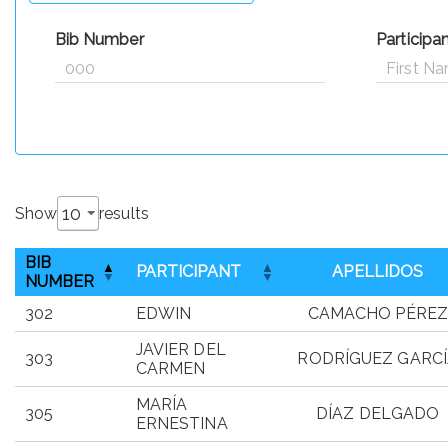
Bib Number
Participa
Show
results
BIB
PARTICIPANT
APELLIDOS
NUMBER
302
EDWIN
CAMACHO PÉREZ
JAVIER DEL
303
RODRÍGUEZ GARC
CARMEN
MARÍA
305
DÍAZ DELGADO
ERNESTINA