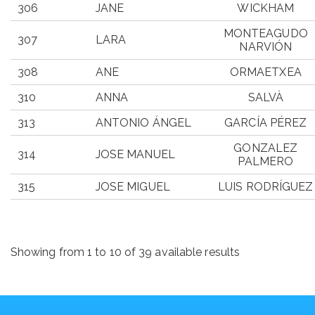
306
JANE
WICKHAM
MONTEAGUDO
307
LARA
NARVIÓN
308
ANE
ORMAETXEA
310
ANNA
SALVÀ
313
ANTONIO ÁNGEL
GARCÍA PÉREZ
GONZALEZ
314
JOSE MANUEL
PALMERO
315
JOSE MIGUEL
LUIS RODRÍGUEZ
BIB
PARTICIPANT
APELLIDOS
NUMBER
Showing from 1 to 10 of 39 available results