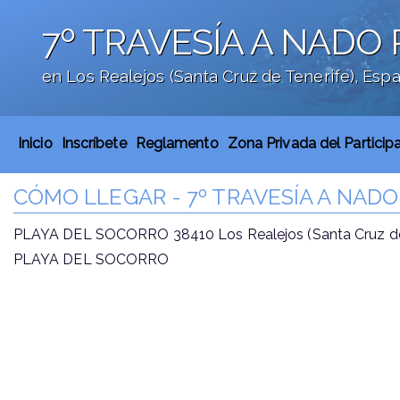
7º TRAVESÍA A NADO
en Los Realejos (Santa Cruz de Tenerife), Esp
';
Inicio
Inscríbete
Reglamento
Zona Privada del Particip
CÓMO LLEGAR - 7º TRAVESÍA A NADO
PLAYA DEL SOCORRO 38410 Los Realejos (Santa Cruz de
PLAYA DEL SOCORRO