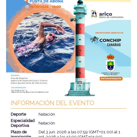
INFORMACIÓN DEL EVENTO
Deporte
Natación
Especialidad
Natación
Deportiva
Plazo de
Del
3 jun. 2026
a las
07:59 (GMT+01:00)
al
1
inscripción
oct. 2026
a las
12:00 (GMT+01:00)