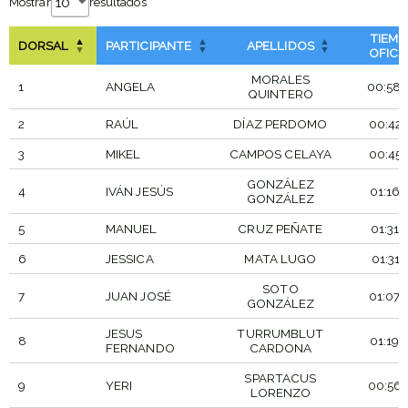
Mostrar
resultados
TIEM
DORSAL
PARTICIPANTE
APELLIDOS
OFICI
MORALES
1
ANGELA
00:58:
QUINTERO
2
RAÚL
DÍAZ PERDOMO
00:42:
3
MIKEL
CAMPOS CELAYA
00:45:
GONZÁLEZ
4
IVÁN JESÚS
01:16:
GONZÁLEZ
5
MANUEL
CRUZ PEÑATE
01:31:
6
JESSICA
MATA LUGO
01:31:
SOTO
7
JUAN JOSÉ
01:07:
GONZÁLEZ
JESUS
TURRUMBLUT
8
01:19:
FERNANDO
CARDONA
SPARTACUS
9
YERI
00:56:
LORENZO