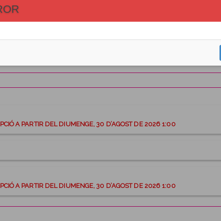
ROR
RCEDES - LA CRUZ SANTA 2026 finalitzaran el dilluns, 31
les
IÓ TINDRÀ UN COST DE 20.00€ D’INSCRIPCIÓ A PARTIR DEL DIUMENGE, 30 D’AGOST DE 2026 1:00
IÓ TINDRÀ UN COST DE 20.00€ D’INSCRIPCIÓ A PARTIR DEL DIUMENGE, 30 D’AGOST DE 2026 1:00